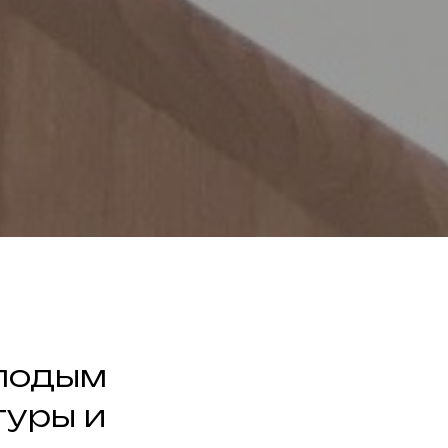
лодым
туры и