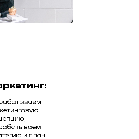
ркетинг:
рабатываем
кетинговую
цепцию,
рабатываем
атегию и план