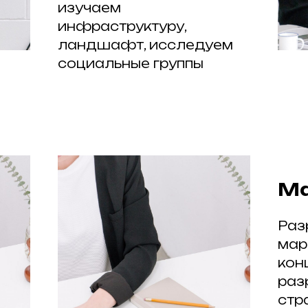
изучаем
инфраструктуру,
ландшафт, исследуем
социальные группы
Ма
Раз
мар
кон
раз
стр