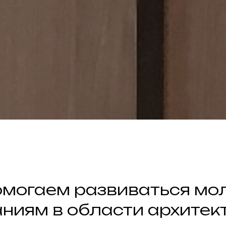
омогаем развиваться мо
ниям в области архитек