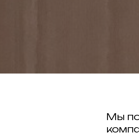
Мы п
компа